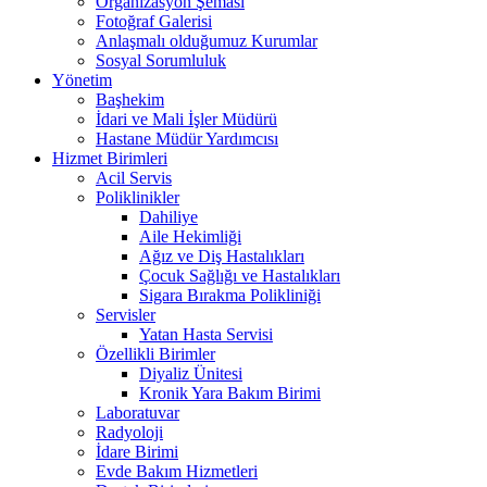
Organizasyon Şeması
Fotoğraf Galerisi
Anlaşmalı olduğumuz Kurumlar
Sosyal Sorumluluk
Yönetim
Başhekim
İdari ve Mali İşler Müdürü
Hastane Müdür Yardımcısı
Hizmet Birimleri
Acil Servis
Poliklinikler
Dahiliye
Aile Hekimliği
Ağız ve Diş Hastalıkları
Çocuk Sağlığı ve Hastalıkları
Sigara Bırakma Polikliniği
Servisler
Yatan Hasta Servisi
Özellikli Birimler
Diyaliz Ünitesi
Kronik Yara Bakım Birimi
Laboratuvar
Radyoloji
İdare Birimi
Evde Bakım Hizmetleri